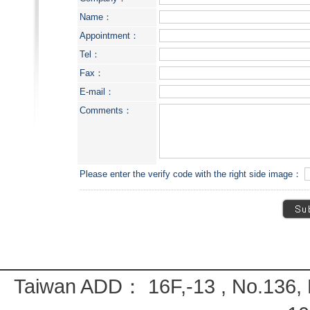
Name：
Appointment：
Tel：
Fax：
E-mail：
Comments
：
Please enter the verify code with the right side image：
-----------------------------------------------------------------------------------
Taiwan ADD： 16F,-13 , No.136, M